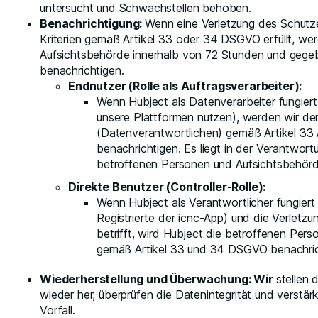
untersucht und Schwachstellen behoben.
Benachrichtigung:
Wenn eine Verletzung des Schut
Kriterien gemäß Artikel 33 oder 34 DSGVO erfüllt, wer
Aufsichtsbehörde innerhalb von 72 Stunden und gegeb
benachrichtigen.
Endnutzer (Rolle als Auftragsverarbeiter):
Wenn Hubject als Datenverarbeiter fungier
unsere Plattformen nutzen), werden wir den
(Datenverantwortlichen) gemäß Artikel 33
benachrichtigen. Es liegt in der Verantwort
betroffenen Personen und Aufsichtsbehörd
Direkte Benutzer (Controller-Rolle):
Wenn Hubject als Verantwortlicher fungiert
Registrierte der icnc-App) und die Verlet
betrifft, wird Hubject die betroffenen Per
gemäß Artikel 33 und 34 DSGVO benachric
Wiederherstellung und Überwachung: Wir
stellen 
wieder her, überprüfen die Datenintegrität und vers
Vorfall.