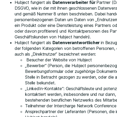
Hubject fungiert als
Datenverarbeiter für
Partner (D
DSGVO, wie in der mit ihnen geschlossenen Datenvera
und gemäß Nummer 8 unten beschrieben. Dabei handel
personenbezogenen Daten um Daten von „Endnutzern” (
ein Produkt oder eine Dienstleistung eines Partners o
oder davon profitieren) und Kontaktpersonen des Par
Geschäftskunden von Hubject handeln).
Hubject fungiert als
Datenverantwortlicher
in Bezu
der folgenden Kategorien von betroffenen Personen, d
auch als „Direktnutzer” bezeichnet werden:
Besucher der Website von Hubject
„Bewerber“ (Person, die Hubject personenbezoge
Bewerbungsformular oder zugehörige Dokumente) 
Stelle in Betracht gezogen zu werden, oder die 
Stelle bekundet.
„LinkedIn-Kontakte“: Geschäftsleute und potenzie
kontaktiert werden, insbesondere und nur dann,
bestehenden beruflichen Netzwerks des Mitarbeit
Teilnehmer der Intercharge Network Conference
Ansprechpartner der Lieferanten (Personen, die