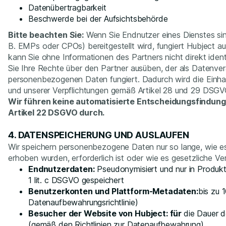
Datenübertragbarkeit
Beschwerde bei der Aufsichtsbehörde
Bitte beachten Sie:
Wenn Sie Endnutzer eines Dienstes sin
B. EMPs oder CPOs) bereitgestellt wird, fungiert Hubject au
kann Sie ohne Informationen des Partners nicht direkt ident
Sie Ihre Rechte über den Partner ausüben, der als Datenvera
personenbezogenen Daten fungiert. Dadurch wird die Einha
und unserer Verpflichtungen gemäß Artikel 28 und 29 DSGVO 
Wir führen keine automatisierte Entscheidungsfindung 
Artikel 22 DSGVO durch.
4. DATENSPEICHERUNG UND AUSLAUFEN
Wir speichern personenbezogene Daten nur so lange, wie es 
erhoben wurden, erforderlich ist oder wie es gesetzliche Ve
Endnutzerdaten:
Pseudonymisiert und nur in Produk
1 lit. c DSGVO gespeichert
Benutzerkonten und Plattform-Metadaten:
bis zu 
Datenaufbewahrungsrichtlinie)
Besucher der Website von Hubject: für
die Dauer 
(gemäß den Richtlinien zur Datenaufbewahrung)