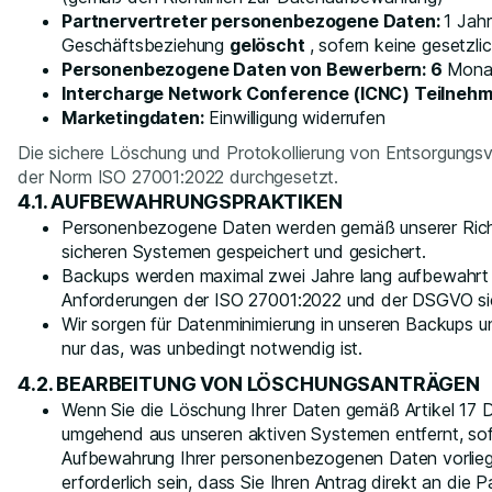
Partnervertreter personenbezogene Daten:
1 Jah
Geschäftsbeziehung
gelöscht
, sofern keine gesetzl
Personenbezogene Daten von Bewerbern: 6
Mona
Intercharge Network Conference (ICNC) Teilnehme
Marketingdaten:
Einwilligung widerrufen
Die sichere Löschung und Protokollierung von Entsorgungs
der Norm ISO 27001:2022 durchgesetzt.
4.1. AUFBEWAHRUNGSPRAKTIKEN
Personenbezogene Daten werden gemäß unserer Richt
sicheren Systemen gespeichert und gesichert.
Backups werden maximal zwei Jahre lang aufbewahrt
Anforderungen der ISO 27001:2022 und der DSGVO sic
Wir sorgen für Datenminimierung in unseren Backups 
nur das, was unbedingt notwendig ist.
4.2. BEARBEITUNG VON LÖSCHUNGSANTRÄGEN
Wenn Sie die Löschung Ihrer Daten gemäß Artikel 17
umgehend aus unseren aktiven Systemen entfernt, sofe
Aufbewahrung Ihrer personenbezogenen Daten vorlieg
erforderlich sein, dass Sie Ihren Antrag direkt an die 